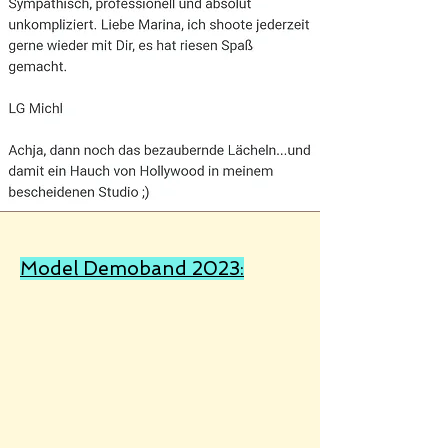
Model D
emoband 2023: