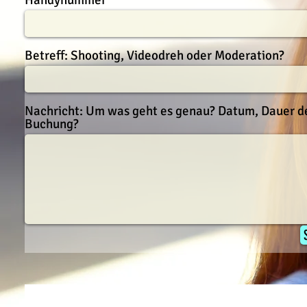
Handynummer
Betreff: Shooting, Videodreh oder Moderation?
Nachricht: Um was geht es genau? Datum, Dauer d
Buchung?